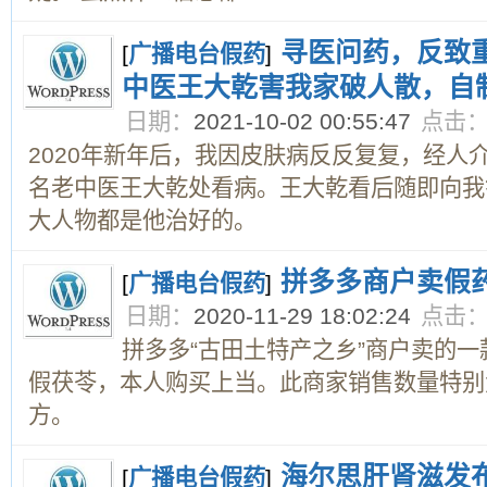
寻医问药，反致
[
广播电台假药
]
中医王大乾害我家破人散，自
日期：
2021-10-02 00:55:47
点击
2020年新年后，我因皮肤病反反复复，经人
名老中医王大乾处看病。王大乾看后随即向我
大人物都是他治好的。
拼多多商户卖假
[
广播电台假药
]
日期：
2020-11-29 18:02:24
点击
拼多多“古田土特产之乡”商户卖的
假茯苓，本人购买上当。此商家销售数量特别
方。
海尔思肝肾滋发
[
广播电台假药
]