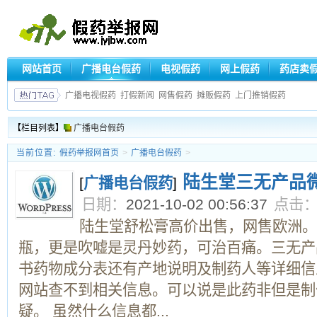
网站首页
广播电台假药
电视假药
网上假药
药店卖
广播电视假药
打假新闻
网售假药
摊贩假药
上门推销假药
【栏目列表】
广播电台假药
当前位置:
假药举报网首页
>
广播电台假药
>
陆生堂三无产品
[
广播电台假药
]
日期：
2021-10-02 00:56:37
点击
陆生堂舒松膏高价出售，网售欧洲。
瓶，更是吹嘘是灵丹妙药，可治百痛。三无产
书药物成分表还有产地说明及制药人等详细信
网站查不到相关信息。可以说是此药非但是制
疑。 虽然什么信息都...