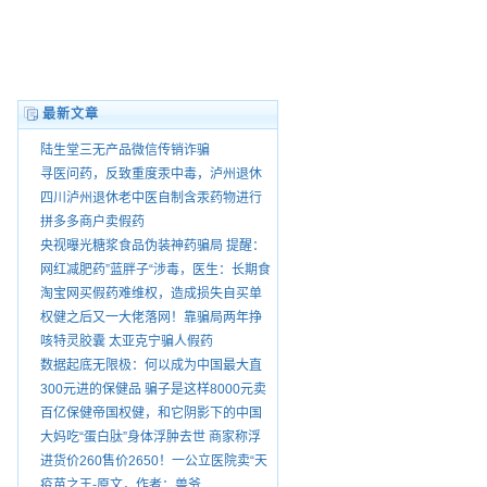
最新文章
陆生堂三无产品微信传销诈骗
寻医问药，反致重度汞中毒，泸州退休
老中医王大乾害我家破人散，自制药品
四川泸州退休老中医自制含汞药物进行
销售由谁管？
销售
拼多多商户卖假药
央视曝光糖浆食品伪装神药骗局 提醒：
“就医请前往正规医院”
网红减肥药”蓝胖子“涉毒，医生：长期食
用有依赖性。
淘宝网买假药难维权，造成损失自买单
权健之后又一大佬落网！靠骗局两年挣
75亿 号称酸碱平衡治百病
咳特灵胶囊 太亚克宁骗人假药
数据起底无限极：何以成为中国最大直
销公司
300元进的保健品 骗子是这样8000元卖
给你爸妈的
百亿保健帝国权健，和它阴影下的中国
家庭
大妈吃“蛋白肽”身体浮肿去世 商家称浮
肿正常
进货价260售价2650！一公立医院卖“天
价鞋垫”
疫苗之王-原文，作者：兽爷