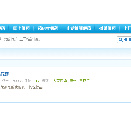
假药
网上假药
药店卖假药
电话推销假药
摊贩假药
上
药
摊贩假药
上门推销假药
卖假药
4
点击：
20008
评论：
0 »
标签：
大荣商场
,
惠州
,
惠环镇
大荣商场贩卖假药，假保健品