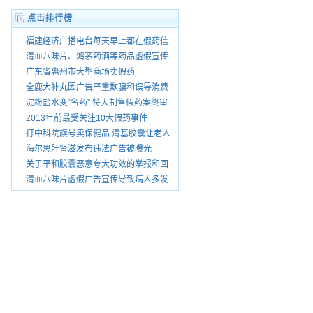
点击排行榜
福建经济广播电台每天早上都在假药信
息怎没人查处
清血八味片、鸿茅药酒等药品虚假宣传
被暂停销
广东省惠州市大型商场卖假药
全鹿大补丸因广告严重欺骗和误导消费
者被查处
淀粉盐水变“名药” 特大制售假药案终审
宣判
2013年前最受关注10大假药事件
打中科院旗号卖保健品 清基胶囊让老人
花了上万
海尔思肝肾滋发布违法广告被曝光
关于平和胶囊恶意夸大功效的举报和回
复
清血八味片虚假广告宣传导致病人多发
性脑梗