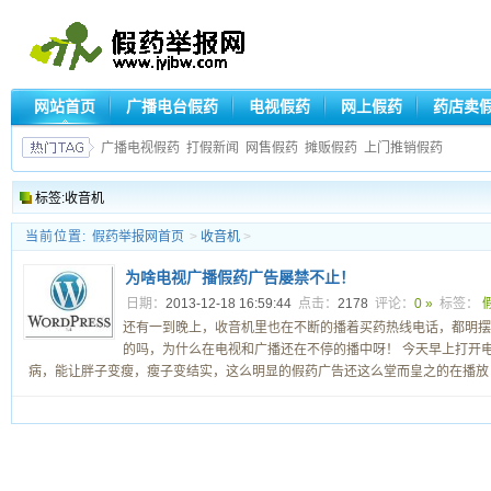
网站首页
广播电台假药
电视假药
网上假药
药店卖
广播电视假药
打假新闻
网售假药
摊贩假药
上门推销假药
标签:收音机
当前位置:
假药举报网首页
>
收音机
>
为啥电视广播假药广告屡禁不止！
日期：
2013-12-18 16:59:44
点击：
2178
评论：
0 »
标签：
还有一到晚上，收音机里也在不断的播着买药热线电话，都明摆
的吗，为什么在电视和广播还在不停的播中呀！ 今天早上打开
病，能让胖子变瘦，瘦子变结实，这么明显的假药广告还这么堂而皇之的在播放 .