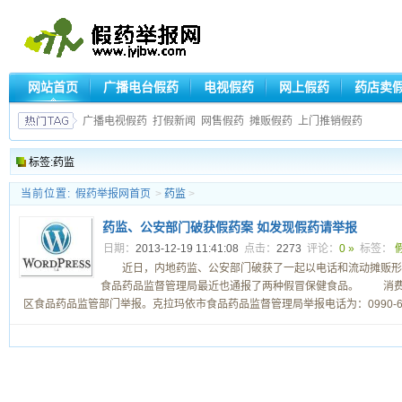
网站首页
广播电台假药
电视假药
网上假药
药店卖
广播电视假药
打假新闻
网售假药
摊贩假药
上门推销假药
标签:药监
当前位置:
假药举报网首页
>
药监
>
药监、公安部门破获假药案 如发现假药请举报
日期：
2013-12-19 11:41:08
点击：
2273
评论：
0 »
标签：
近日，内地药监、公安部门破获了一起以电话和流动摊贩形
食品药品监督管理局最近也通报了两种假冒保健食品。 消费
区食品药品监管部门举报。克拉玛依市食品药品监督管理局举报电话为：0990-6245