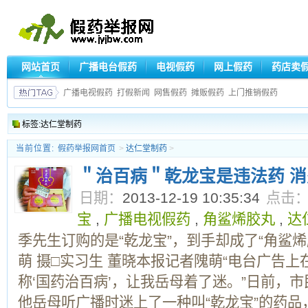
网站首页
广播电台假药
电视假药
网上假药
药店卖
广播电视假药
打假新闻
网售假药
摊贩假药
上门推销假药
标签:达仁堂制药
当前位置:
假药举报网首页
>
达仁堂制药
>
＂治百病＂乾龙宝是违法药 
日期：
2013-12-19 10:35:34
点击
宝
,
广播电视假药
,
角鲨烯胶丸
,
达
季先生订购的是“乾龙宝”，到手却成了“角鲨烯
萌 摄□实习生 董晓本报记者隗萌“电台广告上
称‘国药治百病’，让我岳母着了迷。”日前，市
他岳母听广播时迷上了一种叫“乾龙宝”的药