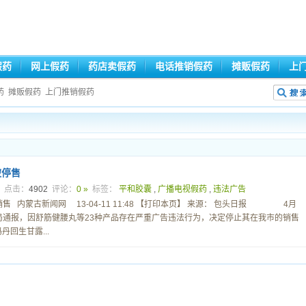
假药
网上假药
药店卖假药
电话推销假药
摊贩假药
上
药
摊贩假药
上门推销假药
被停售
6
点击：
4902
评论：
0 »
标签：
平和胶囊
,
广播电视假药
,
违法广告
售 内蒙古新闻网 13-04-11 11:48 【打印本页】 来源： 包头日报 4月
局通报，因舒筋健腰丸等23种产品存在严重广告违法行为，决定停止其在我市的销售
回生甘露...