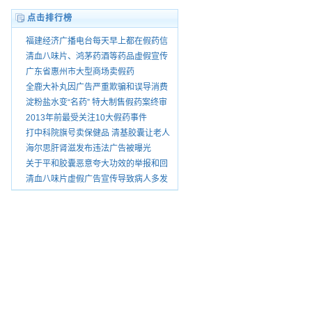
点击排行榜
福建经济广播电台每天早上都在假药信
息怎没人查处
清血八味片、鸿茅药酒等药品虚假宣传
被暂停销
广东省惠州市大型商场卖假药
全鹿大补丸因广告严重欺骗和误导消费
者被查处
淀粉盐水变“名药” 特大制售假药案终审
宣判
2013年前最受关注10大假药事件
打中科院旗号卖保健品 清基胶囊让老人
花了上万
海尔思肝肾滋发布违法广告被曝光
关于平和胶囊恶意夸大功效的举报和回
复
清血八味片虚假广告宣传导致病人多发
性脑梗