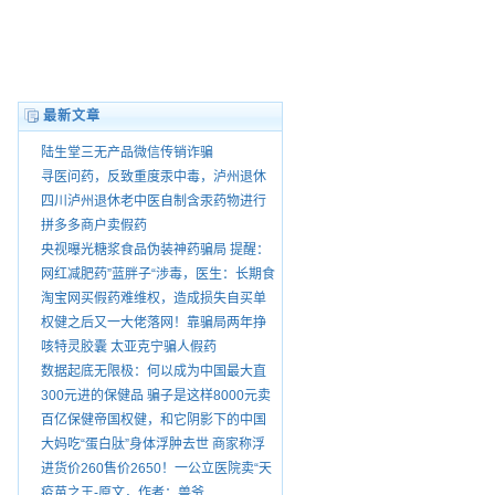
最新文章
陆生堂三无产品微信传销诈骗
寻医问药，反致重度汞中毒，泸州退休
老中医王大乾害我家破人散，自制药品
四川泸州退休老中医自制含汞药物进行
销售由谁管？
销售
拼多多商户卖假药
央视曝光糖浆食品伪装神药骗局 提醒：
“就医请前往正规医院”
网红减肥药”蓝胖子“涉毒，医生：长期食
用有依赖性。
淘宝网买假药难维权，造成损失自买单
权健之后又一大佬落网！靠骗局两年挣
75亿 号称酸碱平衡治百病
咳特灵胶囊 太亚克宁骗人假药
数据起底无限极：何以成为中国最大直
销公司
300元进的保健品 骗子是这样8000元卖
给你爸妈的
百亿保健帝国权健，和它阴影下的中国
家庭
大妈吃“蛋白肽”身体浮肿去世 商家称浮
肿正常
进货价260售价2650！一公立医院卖“天
价鞋垫”
疫苗之王-原文，作者：兽爷