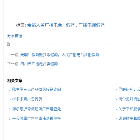
标签:
余姚人民广播电台
,
假药
,
广播电视假药
分享按钮
上一篇:
天啊！假药贩狂贩假药，人民广播电台狂播假药
下一篇:
四川省广播电台卖假药
相关文章
陆生堂三无产品微信传销诈骗
寻医问药，
破人散，自
拼多多商户卖假药
海尔思肝肾
海尔思肝肾滋违法广告遭查处
关于平和胶
平和胶囊广告严重违法被停售
诺诚牌平和