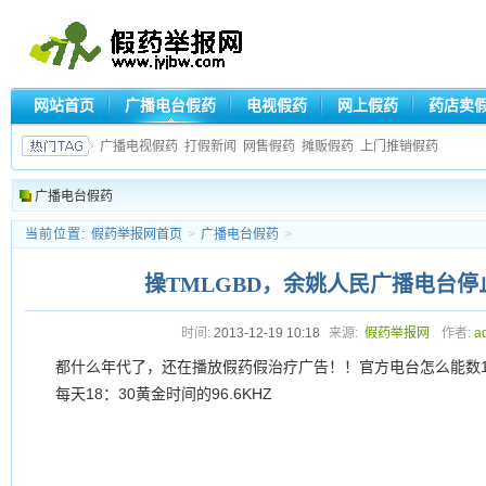
网站首页
广播电台假药
电视假药
网上假药
药店卖
广播电视假药
打假新闻
网售假药
摊贩假药
上门推销假药
广播电台假药
当前位置:
假药举报网首页
>
广播电台假药
>
操TMLGBD，余姚人民广播电台
时间:
2013-12-19 10:18
来源:
假药举报网
作者:
a
都什么年代了，还在播放假药假治疗广告！！官方电台怎么能数
每天18：30黄金时间的96.6KHZ