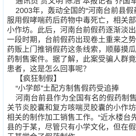
通讯员 贾文明 陈浩 本报记者 乔国
2003年，轰动全国的“河南台前县假
服用假哮喘药后药物中毒死亡，相关部
小作坊。此后，河南台前假药逐渐淡出
一段时期，台前假药出现卷土重来之势
药贩上门推销假药这条线索，顺藤摸瓜
药制售案件。据了解，此案受骗人群竟
患者，这是怎么回事呢？
【疯狂制假】
“小学郎”土配方制售假药受追捧
河南台前县作为全国有名的假药制
关节炎胶囊和复方咳喘灵胶囊的小作坊
相关的制作加工销售工作。“近水楼台
县的于某，尽管只有小学文化，但在假