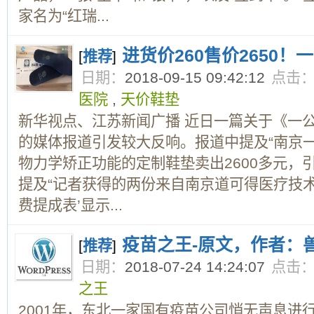
家名为“红瑞...
进货价260售价2650！
[
推荐
]
日期：
2018-09-15 09:42:12
点击
医院
,
天价鞋垫
新华视点、江苏新闻广播 近日一篇关于《一
的媒体报道引发较大反响。报道中提及“南京
物力学矫正功能的定制鞋垫卖出2600多元，
提及“记者获得的两份来自南京道可得医疗技
费提成表’显示...
疫苗之王-原文，作者：
[
推荐
]
日期：
2018-07-24 14:24:07
点击
之王
2001年，东北一家国有疫苗公司悄无声息进