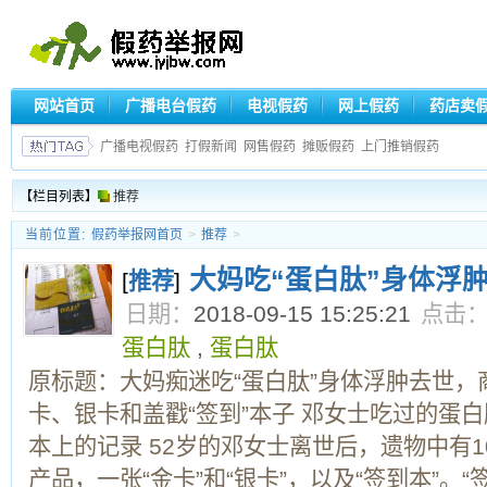
网站首页
广播电台假药
电视假药
网上假药
药店卖
广播电视假药
打假新闻
网售假药
摊贩假药
上门推销假药
【栏目列表】
推荐
当前位置:
假药举报网首页
>
推荐
>
大妈吃“蛋白肽”身体浮
[
推荐
]
日期：
2018-09-15 15:25:21
点击
蛋白肽
,
蛋白肽
原标题：大妈痴迷吃“蛋白肽”身体浮肿去世，
卡、银卡和盖戳“签到”本子 邓女士吃过的蛋白
本上的记录 52岁的邓女士离世后，遗物中有1
产品，一张“金卡”和“银卡”，以及“签到本”。