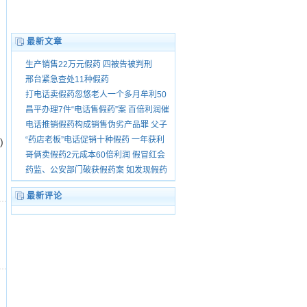
最新文章
生产销售22万元假药 四被告被判刑
邢台紧急查处11种假药
打电话卖假药忽悠老人一个多月牟利50
万
昌平办理7件“电话售假药”案 百倍利润催
生售假
电话推销假药构成销售伪劣产品罪 父子
当庭获刑
“药店老板”电话促销十种假药 一年获利
)
10余万
哥俩卖假药2元成本60倍利润 假冒红会
电话推销
药监、公安部门破获假药案 如发现假药
请举报
最新评论