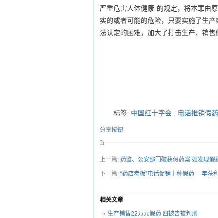
严重危害人体健康”的规定，将本罪由原
实的或者可能的危险，只要实施了生产
法认定的困难，加大了打击生产、销售
标签:
中国红十字会
,
电话推销假
分享按钮
上一篇:
药监、公安部门破获假药案 如发现假
下一篇:
“药店老板”电话促销十种假药 一年获利
相关文章
生产销售22万元假药 四被告被判刑