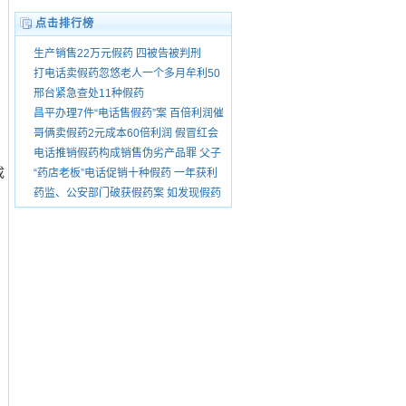
点击排行榜
生产销售22万元假药 四被告被判刑
打电话卖假药忽悠老人一个多月牟利50
万
邢台紧急查处11种假药
昌平办理7件“电话售假药”案 百倍利润催
生售假
哥俩卖假药2元成本60倍利润 假冒红会
电话推销
电话推销假药构成销售伪劣产品罪 父子
成
当庭获刑
“药店老板”电话促销十种假药 一年获利
10余万
药监、公安部门破获假药案 如发现假药
请举报