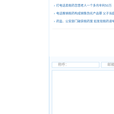
打电话卖假药忽悠老人一个多月牟利50万
电话推销假药构成销售伪劣产品罪 父子当
药监、公安部门破获假药案 如发现假药请
称呼：
邮