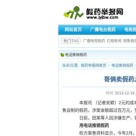
网站首页
广播电台假药
电视
广播电视假药
打假新闻
网售假
电话推销假药
当前位置:
假药举报网首页
>
电话推销假药
哥俩卖假药
时间:
2013-12-19 
本报讯 （记者安颖）2元的成本
售自制的假药，涉案金额超过百万元，
日前，田某等人因涉嫌生产、销
用电话推销假药
检方案卷资料显示，今年2月，