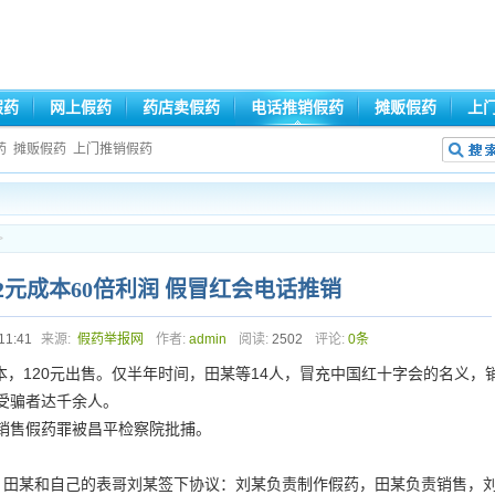
假药
网上假药
药店卖假药
电话推销假药
摊贩假药
上
药
摊贩假药
上门推销假药
>
2元成本60倍利润 假冒红会电话推销
11:41
来源:
假药举报网
作者:
admin
阅读:
2502
评论:
0条
，120元出售。仅半年时间，田某等14人，冒充中国红十字会的名义，
受骗者达千余人。
售假药罪被昌平检察院批捕。
田某和自己的表哥刘某签下协议：刘某负责制作假药，田某负责销售，