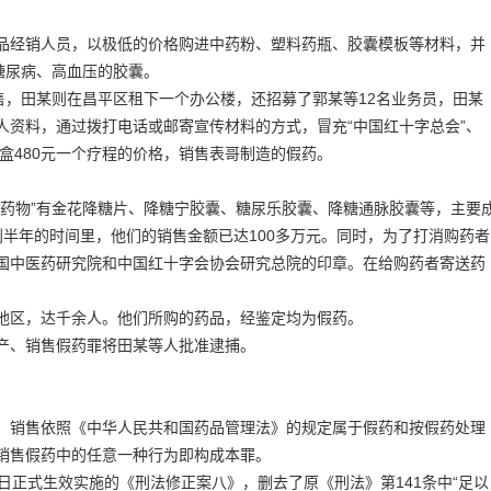
经销人员，以极低的价格购进中药粉、塑料药瓶、胶囊模板等材料，并
糖尿病、高血压的胶囊。
，田某则在昌平区租下一个办公楼，还招募了郭某等12名业务员，田某
人资料，通过拨打电话或邮寄宣传材料的方式，冒充“中国红十字总会”、
4盒480元一个疗程的价格，销售表哥制造的假药。
物”有金花降糖片、降糖宁胶囊、糖尿乐胶囊、降糖通脉胶囊等，主要
到半年的时间里，他们的销售金额已达100多万元。同时，为了打消购药者
国中医药研究院和中国红十字会协会研究总院的印章。在给购药者寄送药
区，达千余人。他们所购的药品，经鉴定均为假药。
、销售假药罪将田某等人批准逮捕。
销售依照《中华人民共和国药品管理法》的规定属于假药和按假药处理
销售假药中的任意一种行为即构成本罪。
正式生效实施的《刑法修正案八》，删去了原《刑法》第141条中“足以