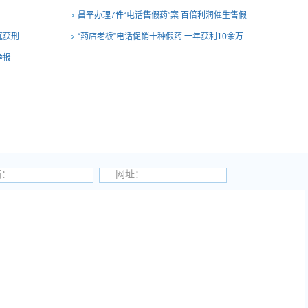
昌平办理7件“电话售假药”案 百倍利润催生售假
庭获刑
“药店老板”电话促销十种假药 一年获利10余万
举报
箱：
网址：