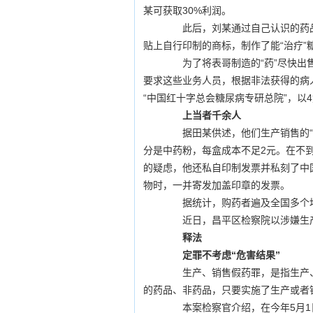
某可获取30%利润。
此后，刘某通过自己认识的药品
贴上自行印制的商标，制作了能“治疗”
为了将表哥制造的“药”尽快出售
要求这些业务人员，根据非法获得的病
“中国红十字总会糖尿病专研总院”，以
上当者千余人
据田某供述，他们生产销售的“药
分是中药粉，每盒成本不足2元。在不
的疑虑，他还私自印制发票并私刻了中
物时，一并寄发加盖印章的发票。
据统计，购药者遍及全国多个地
近日，昌平区检察院以涉嫌生产
释法
定罪不考虑“危害结果”
生产、销售假药罪，是指生产、
的药品、非药品，只要实施了生产或者
本案检察官介绍，在今年5月1日