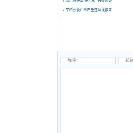
海尔思肝肾滋违法广告遭查处
平和胶囊广告严重违法被停售
称呼：
邮