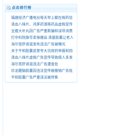
点击排行榜
福建经济广播电台每天早上都在假药信
息怎没人查处
清血八味片、鸿茅药酒等药品虚假宣传
被暂停销
全鹿大补丸因广告严重欺骗和误导消费
者被查处
打中科院旗号卖保健品 清基胶囊让老人
花了上万
海尔思肝肾滋发布违法广告被曝光
关于平和胶囊恶意夸大功效的举报和回
复
清血八味片虚假广告宣传导致病人多发
性脑梗
海尔思肝肾滋违法广告遭查处
珍龙醒脑胶囊因违法宣传被撤销广告批
准文号
平和胶囊广告严重违法被停售