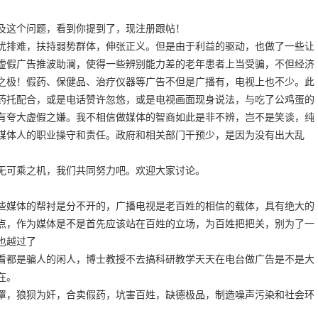
及这个问题，看到你提到了，现注册跟帖！
忧排难，扶持弱势群体，伸张正义。但是由于利益的驱动，也做了一些让
虚假广告推波助澜，使得一些辨别能力差的老年患者上当受骗，不但经济
之极！假药、保健品、治疗仪器等广告不但是广播有，电视上也不少。此
药托配合，或是电话赞许忽悠，或是电视画面现身说法，与吃了公鸡蛋的
有夸大虚假之嫌。我不相信做媒体的智商如此是非不辨，岂不是笑谈，纯
媒体人的职业操守和责任。政府和相关部门干预少，是因为没有出大乱
无可乘之机，我们共同努力吧。欢迎大家讨论。
些媒体的帮衬是分不开的，广播电视是老百姓的相信的载体，具有绝大的
点，作为媒体是不是首先应该站在百姓的立场，为百姓把把关，别为了一
也越过了
看都是骗人的闲人，博士教授不去搞科研教学天天在电台做广告是不是大
在。
罩，狼狈为奸，合卖假药，坑害百姓，缺德极品，制造噪声污染和社会环