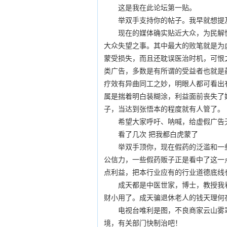
这是我在此论坛第一贴。
举双手支持你的帖子。我早就想提
现在的媒体确实贴近大众，为民解
大众失望之事。其中最大的败笔就是为
蒙受损失，而且还耽误医治时机，可恨
类广告，多数是有所谓的受益者也就是
疗效有异曲同工之妙，明眼人都可看出
属是揣着明白装糊涂，利益面前丧失了
子，当达到张悟本的程度就有人管了。
希望大家呼吁、呐喊，给虚假广告
看了几次 把我都白虎蒙了
举双手顶你，现在假药的泛滥和一
公信力，一些假药贩子正是看中了这一
点利益，把本行业应有的行业道德底线
成天都是中医世家，博士，教授我
财小用了。成天骗退休老人的钱天理何
电视台唯利是图，不良商家云山雾
境，有关部门快制治吧！