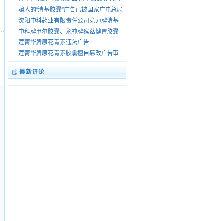
花了上万
骗人的“清基胶囊”广告已被国家广电总局
叫停
沈阳中科药业有限责任公司竞力牌清基
胶囊虚假广告
中科牌甲尔胶囊、永神牌猴菇健胃胶囊
等广告违法
莲菁华牌原花青素违法广告
莲菁华牌原花青素胶囊擅自篡改广告审
批内容打广告
最新评论