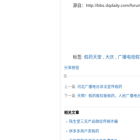
源自：http://bbs.dqdaily.com/for
标签:
假药天堂
,
大庆
,
广播电视假
分享按钮
上一篇:
河北广播电台非法宣传假药
下一篇:
天啊！假药贩狂贩假药，人民广播电
相关文章
陆生堂三无产品微信传销诈骗
拼多多商户卖假药