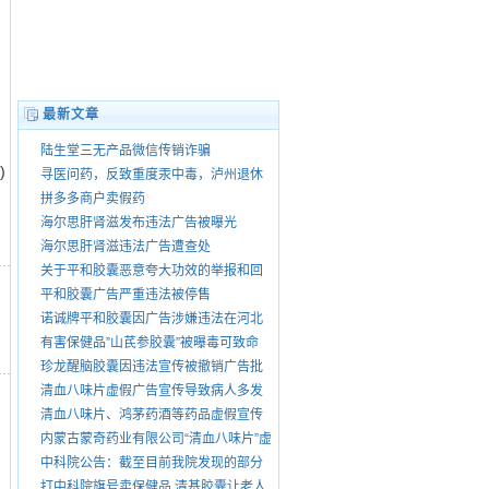
最新文章
陆生堂三无产品微信传销诈骗
)
寻医问药，反致重度汞中毒，泸州退休
老中医王大乾害我家破人散，自制药品
拼多多商户卖假药
销售由谁管？
海尔思肝肾滋发布违法广告被曝光
海尔思肝肾滋违法广告遭查处
关于平和胶囊恶意夸大功效的举报和回
复
平和胶囊广告严重违法被停售
诺诚牌平和胶囊因广告涉嫌违法在河北
省被查处
有害保健品”山芪参胶囊”被曝毒可致命
珍龙醒脑胶囊因违法宣传被撤销广告批
准文号
清血八味片虚假广告宣传导致病人多发
性脑梗
清血八味片、鸿茅药酒等药品虚假宣传
被暂停销
内蒙古蒙奇药业有限公司“清血八味片”虚
假宣传被查处
中科院公告：截至目前我院发现的部分
侵权行为
打中科院旗号卖保健品 清基胶囊让老人