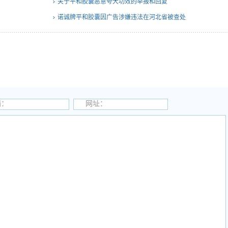
关于平和胶囊恶意夸大功效的举报和回复
诺诚牌平和胶囊因广告涉嫌违法在河北省被查处
箱：
网址：