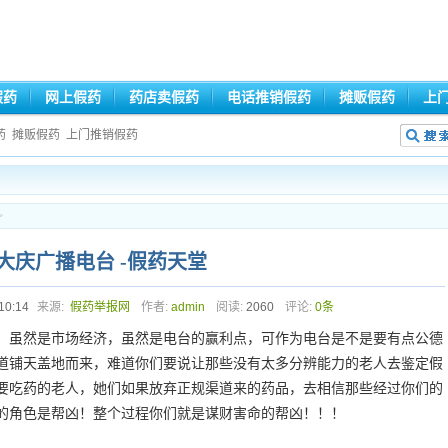
假药
网上假药
药店卖假药
电话推销假药
摊贩假药
上
药
摊贩假药
上门推销假药
>
大庆广播电台 -假药天堂
10:14
来源:
假药举报网
作者:
admin
阅读:
2060
评论:
0条
，虽然是市场经济，虽然是电台的赢利点，可作为电台是不是要有点公德
道铺天盖地而来，难道你们要说让那些没有太多分辨能力的老人去鉴定假
要吃药的老人，她们如果放弃正规渠道来的药品，去相信那些经过你们的
的角色是帮凶！整个过程你们就是谋财害命的帮凶！！！