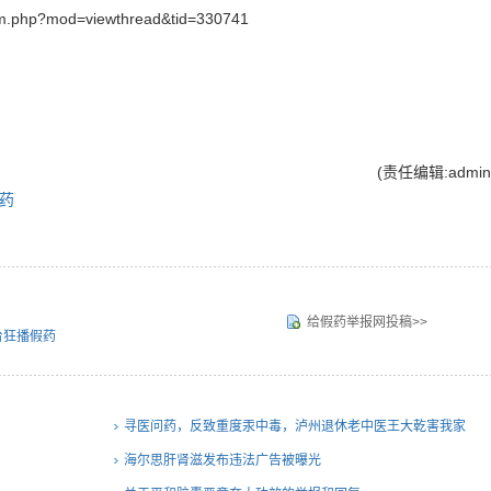
um.php?mod=viewthread&tid=330741
(责任编辑:admin
药
给假药举报网投稿>>
台狂播假药
寻医问药，反致重度汞中毒，泸州退休老中医王大乾害我家
破人散，自制药品销售由谁管？
海尔思肝肾滋发布违法广告被曝光