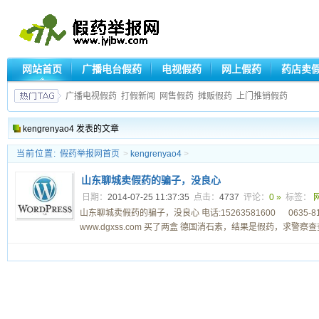
网站首页
广播电台假药
电视假药
网上假药
药店卖
广播电视假药
打假新闻
网售假药
摊贩假药
上门推销假药
kengrenyao4 发表的文章
当前位置:
假药举报网首页
>
kengrenyao4
>
山东聊城卖假药的骗子，没良心
日期：
2014-07-25 11:37:35
点击：
4737
评论：
0 »
标签：
山东聊城卖假药的骗子，没良心 电话:15263581600 0635-811
www.dgxss.com 买了两盒 德国消石素，结果是假药，求警察查