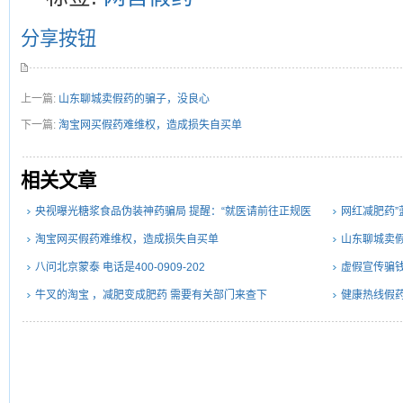
分享按钮
上一篇:
山东聊城卖假药的骗子，没良心
下一篇:
淘宝网买假药难维权，造成损失自买单
相关文章
央视曝光糖浆食品伪装神药骗局 提醒：“就医请前往正规医
网红减肥药”
院”
淘宝网买假药难维权，造成损失自买单
山东聊城卖
八问北京蒙泰 电话是400-0909-202
虚假宣传骗钱
牛叉的淘宝 ，减肥变成肥药 需要有关部门来查下
健康热线假药