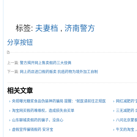
标签:
夫妻档
,
济南警方
分享按钮
上一篇:
警方揭开网上售卖假药三大伎俩
下一篇:
网上药店进口假药贩卖 抗癌药物为境外加工自制
相关文章
央视曝光糖浆食品伪装神药骗局 提醒：“就医请前往正规医
网红减肥药”
院”
淘宝网买假药难维权，造成损失自买单
三无减肥药 
山东聊城卖假药的骗子，没良心
八问北京蒙泰 电
虚假宣传骗钱假药 安牙宝
牛叉的淘宝 