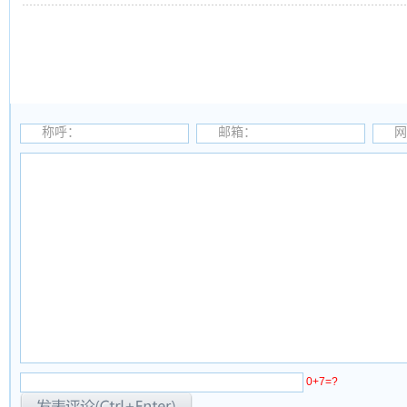
称呼：
邮箱：
网
0+7=?