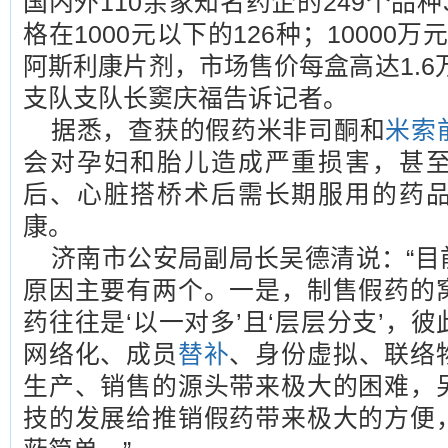
国内外110余家知名药企的249个品种
格在1000元以下的126种；10000
阿斯利康片剂，市场售价每盒高达1.6
支队支队长窦庆福告诉记者。
据悉，查获的假药米非司酮和
米索
会对孕妇和胎儿造成严重损害，甚
后、心脏搭桥术后需长期服用的药
康。
济南市公安局副局长吴德清说：“目
原因主要有两个。一是，制售假药的
药往往是‘以一对多’且‘层层分支’，
网络化、成员
替补
、身份虚拟、联络
生产、销售的源头带来极大的困难，
技的发展给推销假药带来极大的方便