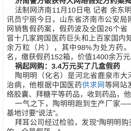
济南警方破获特大网络假处方药案
法制网济南11月10日电 记者 余东
讯员宁丽今日，山东省济南市公安局
网销售假药案，假药波及全国26个省
冒十几家跨国医药巨头和上百家国内知名
余万粒（片），其中98%为处方药。
名，缴获假药152箱，价值1400余万
祸起网购：3.4万元买了几盒假药
陶明明（化名）是河北省鹿泉市大
治病，他根据中国医药
供求网
等网站
络胶囊、拜糖平等药品，收到药品，他
一气之下，陶明明跑到生产厂家—
基地讨要“说法”。
拜耳公司经过检验，发现“陶明明购