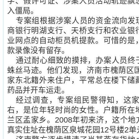
字、假许可证、涉案人员活动轨迹飘
入僵局。
专案组根据涉案人员的资金流向发
商银行明湖支行、天桥支行和农业银
业网点的自动柜员机提款。可惜的是
款录像没有留存。
通过耐心细致的摸排，办案人员终
蛛丝马迹。他们发现，济南市槐荫区匡
家东北籍外来住户，平常总在楼下储
药品并开车运走。
经过调查，专案组民警得知，这家
右，是位年轻时尚的女性。户籍所在
兰区孟家乡。2008年初来济，这个
真实住址在槐荫区泉城花园12号楼2单元