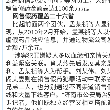
源医药信息交流中心”等网页上，大肆
销售假药金额高达1100余万元。
网售假药覆盖二十六省
比起前面两个团伙，孟某祯等人显
现，从2010年2月开始，孟某祯等人
虚假药品供应信息，并通过物流公司
金额7万余元。
“涉案犯罪嫌疑人多以血缘和亲情关
利益紧密关联。肖某燕先后发展其亲
利、孟某祯等人为帮手。刘某伟、刘
阁夫妻则在销售假药犯罪活动中联系
兄弟二人，也分别通过不同渠道销售
线和大量下线客户。”济南市公安局治
诉记者，他们既独立经营又相互搭配