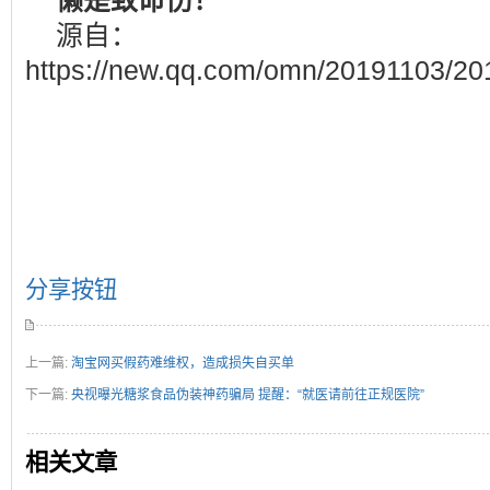
懒是致命伤！
源自：
https://new.qq.com/omn/20191103/2
分享按钮
上一篇:
淘宝网买假药难维权，造成损失自买单
下一篇:
央视曝光糖浆食品伪装神药骗局 提醒：“就医请前往正规医院”
相关文章