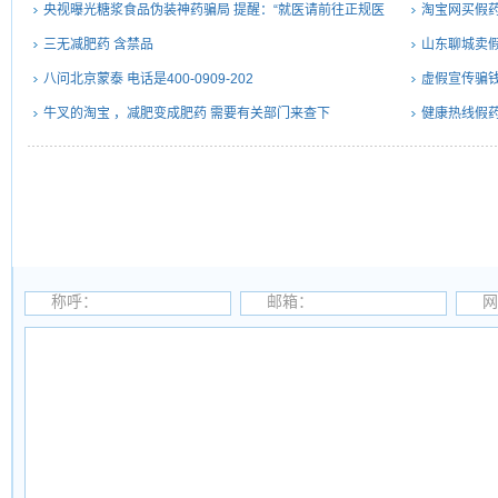
央视曝光糖浆食品伪装神药骗局 提醒：“就医请前往正规医
淘宝网买假
院”
三无减肥药 含禁品
山东聊城卖
八问北京蒙泰 电话是400-0909-202
虚假宣传骗钱
牛叉的淘宝 ，减肥变成肥药 需要有关部门来查下
健康热线假药
称呼：
邮箱：
网