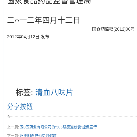
国家食品药品监督管理局
二○一二年四月十二日
国食药监稽[2012]96号
2012年04月12日 发布
标签:
清血八味片
分享按钮
上一篇:
五0五药业有限公司的“505络瘀通胶囊”虚假宣传
下一篇:
赵宝刚自己也买过假药