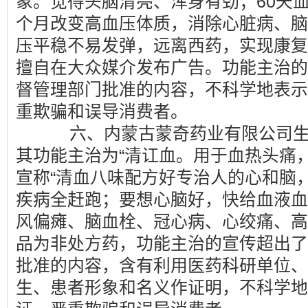
象。觉得头脑清亮、浑身有劲；60天血
个月改变高血压体质，消除心脏病、脑
压平稳不易发弹，远离西药，实现康复
擅自在大众媒介发布广告。功能主治的
督管理部门批准的内容，不科学地表示
重欺骗和误导消费者。
六、内蒙古蒙奇药业有限公司生产
其功能主治为“清讧血。用于血热头痛
宣称“清血八味配方好专治人的心和脑
疾病全赶跑；要想心脑好，快给血液血
风偏瘫、脑血栓、冠心病、心绞痛、高
品为非处方药，功能主治的宣传超出了
批准的内容，含有利用医药科研单位、
生、患者形象和名义作证明，不科学地