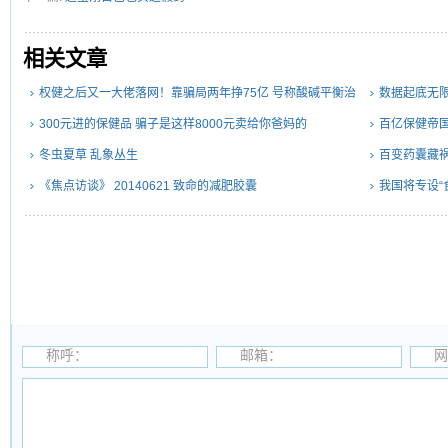
相关文章
权健之后又一大佬落网！靠骗局两年挣75亿 号称酸碱平衡治
数据起底无
百病
300元进的保健品 骗子是这样8000元卖给你爸妈的
百亿保健帝
冬虫夏草 乱象丛生
百变药囊藏祸
《焦点访谈》 20140621 致命的减肥胶囊
我国将专设“
称呼：
邮箱：
网