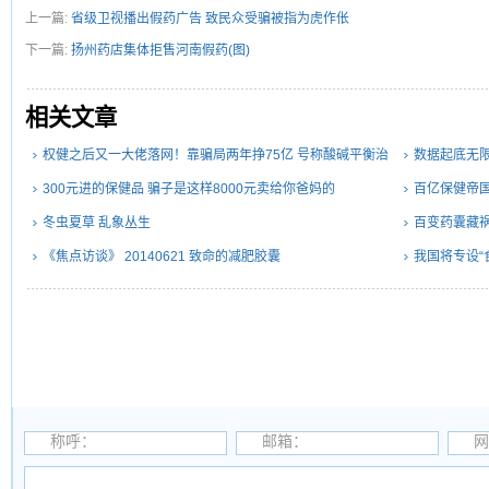
上一篇:
省级卫视播出假药广告 致民众受骗被指为虎作伥
下一篇:
扬州药店集体拒售河南假药(图)
相关文章
权健之后又一大佬落网！靠骗局两年挣75亿 号称酸碱平衡治
数据起底无
百病
300元进的保健品 骗子是这样8000元卖给你爸妈的
百亿保健帝
冬虫夏草 乱象丛生
百变药囊藏祸
《焦点访谈》 20140621 致命的减肥胶囊
我国将专设“
称呼：
邮箱：
网