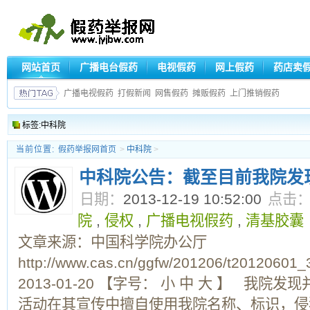
网站首页
广播电台假药
电视假药
网上假药
药店卖
广播电视假药
打假新闻
网售假药
摊贩假药
上门推销假药
标签:中科院
当前位置:
假药举报网首页
>
中科院
>
中科院公告：截至目前我院发
日期：
2013-12-19 10:52:00
点击
院
,
侵权
,
广播电视假药
,
清基胶囊
文章来源：中国科学院办公厅
http://www.cas.cn/ggfw/201206/t201206
2013-01-20 【字号： 小 中 大 】 我
活动在其宣传中擅自使用我院名称、标识，侵