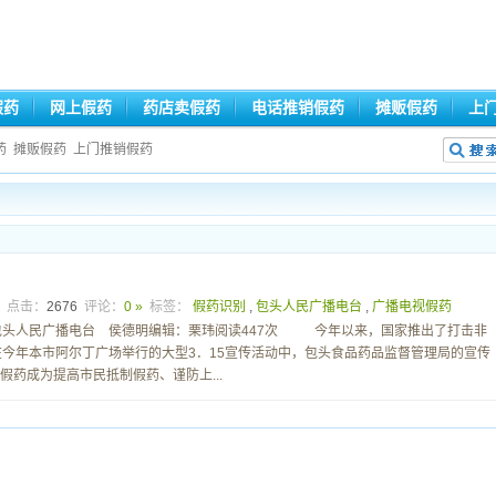
假药
网上假药
药店卖假药
电话推销假药
摊贩假药
上
药
摊贩假药
上门推销假药
9
点击：
2676
评论：
0 »
标签：
假药识别
,
包头人民广播电台
,
广播电视假药
:42来源：包头人民广播电台 侯德明编辑：栗玮阅读447次 今年以来，国家推出了打击非
今年本市阿尔丁广场举行的大型3．15宣传活动中，包头食品药品监督管理局的宣传
药成为提高市民抵制假药、谨防上...