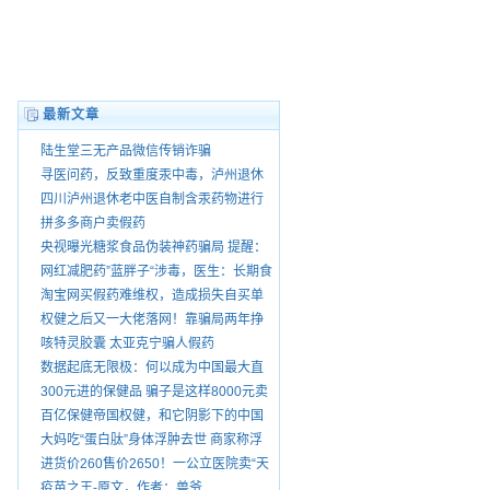
最新文章
陆生堂三无产品微信传销诈骗
寻医问药，反致重度汞中毒，泸州退休
老中医王大乾害我家破人散，自制药品
四川泸州退休老中医自制含汞药物进行
销售由谁管？
销售
拼多多商户卖假药
央视曝光糖浆食品伪装神药骗局 提醒：
“就医请前往正规医院”
网红减肥药”蓝胖子“涉毒，医生：长期食
用有依赖性。
淘宝网买假药难维权，造成损失自买单
权健之后又一大佬落网！靠骗局两年挣
75亿 号称酸碱平衡治百病
咳特灵胶囊 太亚克宁骗人假药
数据起底无限极：何以成为中国最大直
销公司
300元进的保健品 骗子是这样8000元卖
给你爸妈的
百亿保健帝国权健，和它阴影下的中国
家庭
大妈吃“蛋白肽”身体浮肿去世 商家称浮
肿正常
进货价260售价2650！一公立医院卖“天
价鞋垫”
疫苗之王-原文，作者：兽爷