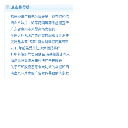
点击排行榜
福建经济广播电台每天早上都在假药信
息怎没人查处
清血八味片、鸿茅药酒等药品虚假宣传
被暂停销
广东省惠州市大型商场卖假药
全鹿大补丸因广告严重欺骗和误导消费
者被查处
淀粉盐水变“名药” 特大制售假药案终审
宣判
2013年前最受关注10大假药事件
打中科院旗号卖保健品 清基胶囊让老人
花了上万
海尔思肝肾滋发布违法广告被曝光
关于平和胶囊恶意夸大功效的举报和回
复
清血八味片虚假广告宣传导致病人多发
性脑梗