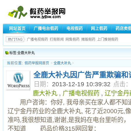
网站首页
广播电台假药
电视假药
网上假药
药店卖
广播电视假药
打假新闻
网售假药
摊贩假药
上门推销假药
标签:全鹿大补丸
当前位置:
假药举报网首页
>
全鹿大补丸
>
全鹿大补丸因广告严重欺骗和
日期：
2013-12-19 10:39:32
点击
鹿大补丸
,
广播电视假药
,
辽宁金丹
用户咨询：你好, 我母亲买在家人都不知道
辽宁金丹药业的全鹿大补丸, 花了近2000元
准吗,我很想知道,谢谢,是我妈在电台里听的
不知道 药品价格315网回复：