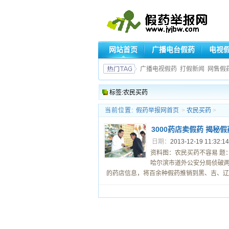
网站首页
广播电台假药
电视
广播电视假药
打假新闻
网售假
标签:农民买药
当前位置:
假药举报网首页
>
农民买药
>
3000药店卖假药 揭秘
日期：
2013-12-19 11:32:1
资料图：农民买药不容易 题
哈尔滨市道外公安分局侦破两
的药店信息，将百余种假药推销到黑、吉、辽、