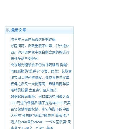
最新文章
陆生堂三无产品微信传销诈骗
寻医问药，反致重度汞中毒，泸州退休
老中医王大乾害我家破人散，自制药品
四川泸州退休老中医自制含汞药物进行
销售由谁管？
销售
拼多多商户卖假药
央视曝光糖浆食品伪装神药骗局 提醒：
“就医请前往正规医院”
网红减肥药”蓝胖子“涉毒，医生：长期食
用有依赖性。
淘宝网买假药难维权，造成损失自买单
权健之后又一大佬落网！靠骗局两年挣
75亿 号称酸碱平衡治百病
咳特灵胶囊 太亚克宁骗人假药
数据起底无限极：何以成为中国最大直
销公司
300元进的保健品 骗子是这样8000元卖
给你爸妈的
百亿保健帝国权健，和它阴影下的中国
家庭
大妈吃“蛋白肽”身体浮肿去世 商家称浮
肿正常
进货价260售价2650！一公立医院卖“天
价鞋垫”
疫苗之王-原文，作者：兽爷