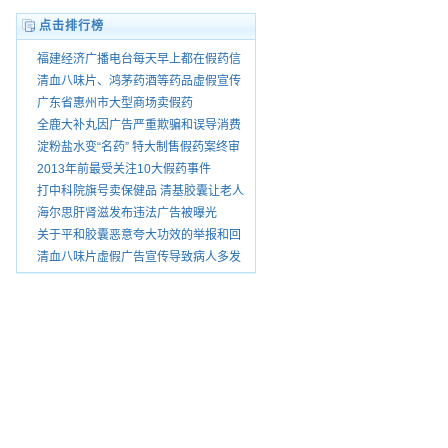
点击排行榜
福建经济广播电台每天早上都在假药信
息怎没人查处
清血八味片、鸿茅药酒等药品虚假宣传
被暂停销
广东省惠州市大型商场卖假药
全鹿大补丸因广告严重欺骗和误导消费
者被查处
淀粉盐水变“名药” 特大制售假药案终审
宣判
2013年前最受关注10大假药事件
打中科院旗号卖保健品 清基胶囊让老人
花了上万
海尔思肝肾滋发布违法广告被曝光
关于平和胶囊恶意夸大功效的举报和回
复
清血八味片虚假广告宣传导致病人多发
性脑梗