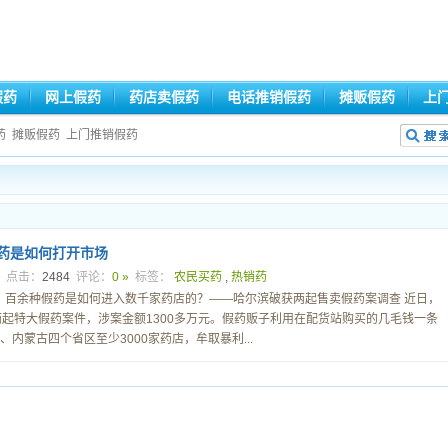
假药
网上假药
药店卖假药
电话推销假药
摊贩假药
上
药
摊贩假药
上门推销假药
假药是如何打开市场
4
点击：
2484
评论：
0 »
标签：
农民买药
,
热销药
：百余种假药是如何进入数千家药店的？——哈尔滨破获两起售卖假药案调查 近日，
起特大假药案件，涉案金额1300多万元。假药贩子利用在配货站购买的几毛钱一条
内蒙古四个省区至少3000家药店，牟取暴利...