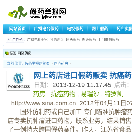
网站首页
广播电台假药
电视假药
网上假药
药店卖
广播电视假药
打假新闻
网售假药
摊贩假药
上门推销假药
标签:同济药房
当前位置:
假药举报网首页
>
同济药房
>
网上药店进口假药贩卖 抗癌
日期：
2013-12-19 11:17:45
点击
药房
,
抗癌药物
,
易瑞沙
,
特罗凯
http://www.sina.com.cn 2012年04月
国外仿制药或自己加工 专门瞄准抗肿瘤
店专卖抗肿瘤进口药物，联系业务，结果销售
了一例特大跨国假药案件。昨天，江苏省食品药