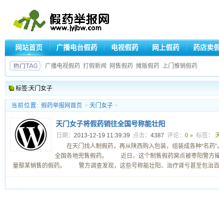
网站首页
广播电台假药
电视假药
网上假药
药店卖
广播电视假药
打假新闻
网售假药
摊贩假药
上门推销假药
标签:天门女子
当前位置:
假药举报网首页
>
天门女子
>
天门女子将假药销往全国号称能壮阳
日期：
2013-12-19 11:39:39
点击：
4387
评论：
0 »
标签：
在天门找人制假药，再从陕西购入包装，组装成各种“名药”
全国各地兜售假药。 近日，这个制售假药窝点被枣阳警方摧
量鄢某销售的假药。 警方调查发现，这些号称能壮阳、治疗肾亏甚至包治百病的