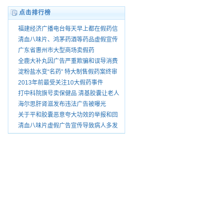
点击排行榜
福建经济广播电台每天早上都在假药信
息怎没人查处
清血八味片、鸿茅药酒等药品虚假宣传
被暂停销
广东省惠州市大型商场卖假药
全鹿大补丸因广告严重欺骗和误导消费
者被查处
淀粉盐水变“名药” 特大制售假药案终审
宣判
2013年前最受关注10大假药事件
打中科院旗号卖保健品 清基胶囊让老人
花了上万
海尔思肝肾滋发布违法广告被曝光
关于平和胶囊恶意夸大功效的举报和回
复
清血八味片虚假广告宣传导致病人多发
性脑梗