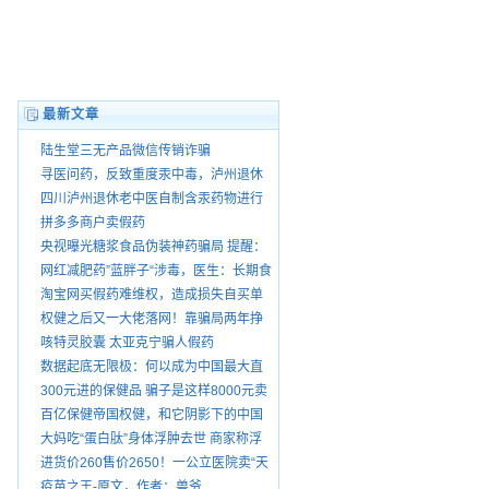
最新文章
陆生堂三无产品微信传销诈骗
寻医问药，反致重度汞中毒，泸州退休
老中医王大乾害我家破人散，自制药品
四川泸州退休老中医自制含汞药物进行
销售由谁管？
销售
拼多多商户卖假药
央视曝光糖浆食品伪装神药骗局 提醒：
“就医请前往正规医院”
网红减肥药”蓝胖子“涉毒，医生：长期食
用有依赖性。
淘宝网买假药难维权，造成损失自买单
权健之后又一大佬落网！靠骗局两年挣
75亿 号称酸碱平衡治百病
咳特灵胶囊 太亚克宁骗人假药
数据起底无限极：何以成为中国最大直
销公司
300元进的保健品 骗子是这样8000元卖
给你爸妈的
百亿保健帝国权健，和它阴影下的中国
家庭
大妈吃“蛋白肽”身体浮肿去世 商家称浮
肿正常
进货价260售价2650！一公立医院卖“天
价鞋垫”
疫苗之王-原文，作者：兽爷