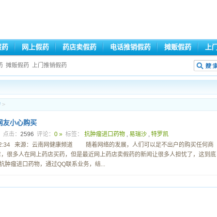
假药
网上假药
药店卖假药
电话推销假药
摊贩假药
上
药
摊贩假药
上门推销假药
物
>
网友小心购买
7
点击：
2596
评论：
0 »
标签：
抗肿瘤进口药物
,
易瑞沙
,
特罗凯
 14:12:34 来源：云南网健康频道 随着网络的发展，人们可以足不出户的购买任何商
店，很多人在网上药店买药，但是最近网上药店卖假药的新闻让很多人担忧了，这到底
瘤进口药物，通过QQ联系业务，结...