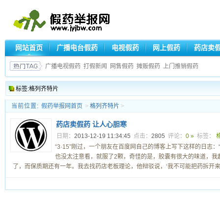
网站首页
广播电台假药
电视假药
网上假药
药店卖
广播电视假药
打假新闻
网售假药
摊贩假药
上门推销假药
标签:格列齐特片
当前位置:
假药举报网首页
>
格列齐特片
>
药店卖假药 让人心胆寒
日期：
2013-12-19 11:34:45
点击：
2805
评论：
0 »
标签：
“3·15”刚过，一个朋友在百度网自己的博客上写下这样的日志
也没太注意看，就服了2颗，奇怪的是，胶囊有很大的味道，我
了，而保质期还有一年。我去找药店老板理论，他辩驳说，‘我不可能把药拆开来看