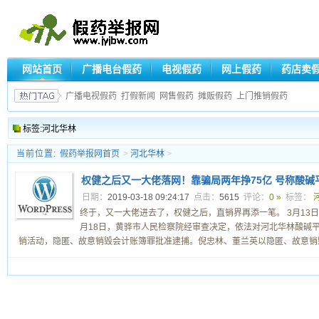
网站首页
广播电台假药
电视假药
网上假药
药店卖
广播电视假药
打假新闻
网售假药
摊贩假药
上门推销假药
标签:河北华林
当前位置:
假药举报网首页
>
河北华林
>
权健之后又一大佬落网！靠骗局两年挣75亿 号称酸碱
日期：
2019-03-18 09:24:17
点击：
5615
评论：
0 »
标签：
终于，又一大佬进去了，权健之后，直销界再添一笔。 3月13日
月18日，黄骅市人民检察院经审查决定，依法对河北华林酸碱
销活动，隐匿、故意销毁会计账簿罪批准逮捕。倪忠林、董兰英以隐匿、故意销毁会