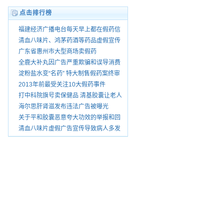
点击排行榜
福建经济广播电台每天早上都在假药信
息怎没人查处
清血八味片、鸿茅药酒等药品虚假宣传
被暂停销
广东省惠州市大型商场卖假药
全鹿大补丸因广告严重欺骗和误导消费
者被查处
淀粉盐水变“名药” 特大制售假药案终审
宣判
2013年前最受关注10大假药事件
打中科院旗号卖保健品 清基胶囊让老人
花了上万
海尔思肝肾滋发布违法广告被曝光
关于平和胶囊恶意夸大功效的举报和回
复
清血八味片虚假广告宣传导致病人多发
性脑梗