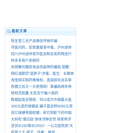
最新文章
陆生堂三无产品微信传销诈骗
寻医问药，反致重度汞中毒，泸州退休
老中医王大乾害我家破人散，自制药品
四川泸州退休老中医自制含汞药物进行
销售由谁管？
销售
拼多多商户卖假药
央视曝光糖浆食品伪装神药骗局 提醒：
“就医请前往正规医院”
网红减肥药”蓝胖子“涉毒，医生：长期食
用有依赖性。
淘宝网买假药难维权，造成损失自买单
权健之后又一大佬落网！靠骗局两年挣
75亿 号称酸碱平衡治百病
咳特灵胶囊 太亚克宁骗人假药
数据起底无限极：何以成为中国最大直
销公司
300元进的保健品 骗子是这样8000元卖
给你爸妈的
百亿保健帝国权健，和它阴影下的中国
家庭
大妈吃“蛋白肽”身体浮肿去世 商家称浮
肿正常
进货价260售价2650！一公立医院卖“天
价鞋垫”
疫苗之王-原文，作者：兽爷