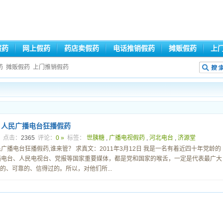
假药
网上假药
药店卖假药
电话推销假药
摊贩假药
上
药
摊贩假药
上门推销假药
，人民广播电台狂播假药
7
点击：
2365
评论：
0 »
标签：
世胰糖
,
广播电视假药
,
河北电台
,
济源堂
播电台狂播假药,谁来管？ 求真文：2011年3月12日 我是一名有着近四十年党龄的
播电台、人民电视台、党报等国家重要媒体，都是党和国家的喉舌，一定是代表最广大
、可靠的、信得过的。所以，对他们所...