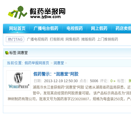
网站首页
广播电台假药
电视假药
网上假药
药店卖
广播电视假药
打假新闻
网售假药
摊贩假药
上门推销假药
标签:润惠堂
当前位置:
假药举报网首页
>
润惠堂
>
假药警示：“润惠堂”阿胶
日期：
2013-12-19 12:50:30
点击：
5006
评论：
0 »
标签：
湖南冷水江查获假药“润惠堂”阿胶 记者从湖南省药监局获悉，
管中，发现某店经营的阿胶质量可疑。 该产品标示商品名为“润
神树制药有限公司，批准文号为国药准字Z23020807，规格为每盒装250克，产品