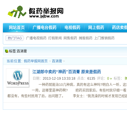
网站首页
广播电台假药
电视假药
网上假药
药店卖
广播电视假药
打假新闻
网售假药
摊贩假药
上门推销假药
标签:百消膏
当前位置:
假药举报网首页
>
百消膏
>
江湖郎中卖的“神药”百消膏 原来是假药
日期：
2013-12-19 13:33:18
点击：
6135
评论：
0 »
标签：
一种药就能治10几种病，真的有这么神吗?明白人一听，这
一用，这哪里是神药啊? 把药买回家后，有些村民仔细一看
都没有，有些村民用了后，出问题了。 李女士：“我洗澡的时候才发现已经起泡