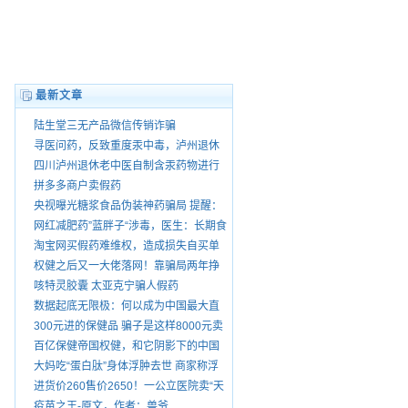
最新文章
陆生堂三无产品微信传销诈骗
寻医问药，反致重度汞中毒，泸州退休
老中医王大乾害我家破人散，自制药品
四川泸州退休老中医自制含汞药物进行
销售由谁管？
销售
拼多多商户卖假药
央视曝光糖浆食品伪装神药骗局 提醒：
“就医请前往正规医院”
网红减肥药”蓝胖子“涉毒，医生：长期食
用有依赖性。
淘宝网买假药难维权，造成损失自买单
权健之后又一大佬落网！靠骗局两年挣
75亿 号称酸碱平衡治百病
咳特灵胶囊 太亚克宁骗人假药
数据起底无限极：何以成为中国最大直
销公司
300元进的保健品 骗子是这样8000元卖
给你爸妈的
百亿保健帝国权健，和它阴影下的中国
家庭
大妈吃“蛋白肽”身体浮肿去世 商家称浮
肿正常
进货价260售价2650！一公立医院卖“天
价鞋垫”
疫苗之王-原文，作者：兽爷