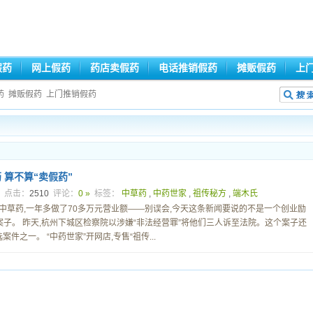
假药
网上假药
药店卖假药
电话推销假药
摊贩假药
上
药
摊贩假药
上门推销假药
 算不算“卖假药”
8
点击：
2510
评论：
0 »
标签：
中草药
,
中药世家
,
祖传秘方
,
端木氏
”中草药,一年多做了70多万元营业额——别误会,今天这条新闻要说的不是一个创业励
案子。 昨天,杭州下城区检察院以涉嫌“非法经营罪”将他们三人诉至法院。这个案子还
件之一。 “中药世家”开网店,专售“祖传...