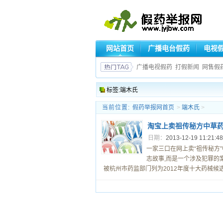
网站首页
广播电台假药
电视
广播电视假药
打假新闻
网售假
标签:端木氏
当前位置:
假药举报网首页
>
端木氏
>
淘宝上卖祖传秘方中草药
日期：
2013-12-19 11:21:4
一家三口在网上卖“祖传秘方
志故事,而是一个涉及犯罪的
被杭州市药监部门列为2012年度十大药械候选案