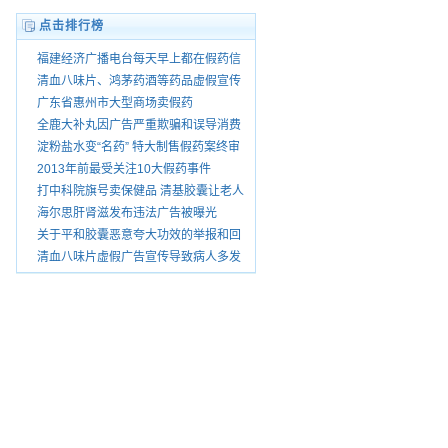
点击排行榜
福建经济广播电台每天早上都在假药信
息怎没人查处
清血八味片、鸿茅药酒等药品虚假宣传
被暂停销
广东省惠州市大型商场卖假药
全鹿大补丸因广告严重欺骗和误导消费
者被查处
淀粉盐水变“名药” 特大制售假药案终审
宣判
2013年前最受关注10大假药事件
打中科院旗号卖保健品 清基胶囊让老人
花了上万
海尔思肝肾滋发布违法广告被曝光
关于平和胶囊恶意夸大功效的举报和回
复
清血八味片虚假广告宣传导致病人多发
性脑梗