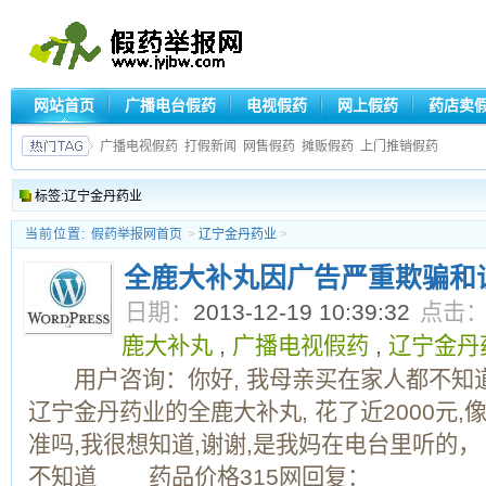
网站首页
广播电台假药
电视假药
网上假药
药店卖
广播电视假药
打假新闻
网售假药
摊贩假药
上门推销假药
标签:辽宁金丹药业
当前位置:
假药举报网首页
>
辽宁金丹药业
>
全鹿大补丸因广告严重欺骗和
日期：
2013-12-19 10:39:32
点击
鹿大补丸
,
广播电视假药
,
辽宁金丹
用户咨询：你好, 我母亲买在家人都不知道
辽宁金丹药业的全鹿大补丸, 花了近2000元
准吗,我很想知道,谢谢,是我妈在电台里听的
不知道 药品价格315网回复：