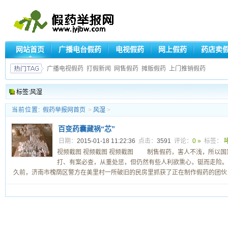
网站首页
广播电台假药
电视假药
网上假药
药店卖
广播电视假药
打假新闻
网售假药
摊贩假药
上门推销假药
标签:风湿
当前位置:
假药举报网首页
>
风湿
>
百变药囊藏祸“芯”
日期：
2015-01-18 11:22:36
点击：
3591
评论：
0 »
标签：
视频截图 视频截图 视频截图 制售假药，害人不浅，所以国
打、有案必查，从重处惩，但仍然有些人利欲熏心，铤而走险。
久前，济南市槐荫区警方在美里村一所破旧的民房里抓获了正在制作假药的团伙，查