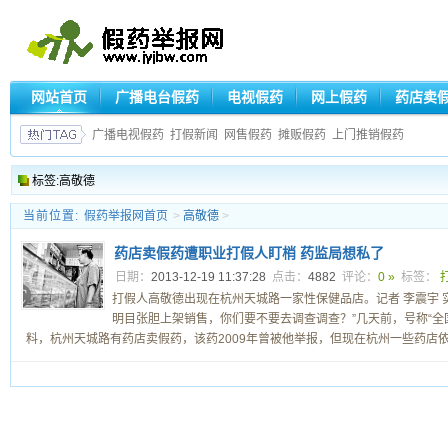
网站首页
广播电台假药
电视假药
网上假药
药店卖
广播电视假药
打假新闻
网售假药
摊贩假药
上门推销假药
标签:高敬德
当前位置:
假药举报网首页
>
高敬德
>
药店卖假药遭职业打假人盯梢 药监局想私了
日期：
2013-12-19 11:37:28
点击：
4882
评论：
0 »
标签：
打假人高敬德出现在杭州天城路一家性保健品店。记者 李震宇 实
明目张胆上架销售，你们要不要去调查调查？”几天前，号称“全
料，杭州天城路有药店卖假药，该药2009年曾被他举报，但现在杭州一些药店依旧