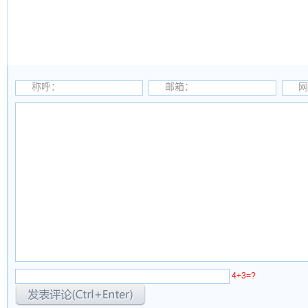
称呼：
邮箱：
网
4+3=?