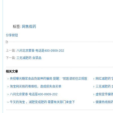
标签:
网售假药
分享按钮
上一篇:
八问北京蒙泰 电话是400-0909-202
下一篇:
三无减肥药 含禁品
相关文章
央视曝光糖浆食品伪装神药骗局 提醒：“就医请前往正规医
网红减肥药”
院”
淘宝网买假药难维权，造成损失自买单
三无减肥药 
八问北京蒙泰 电话是400-0909-202
虚假宣传骗钱
牛叉的淘宝 ，减肥变成肥药 需要有关部门来查下
健康热线假药