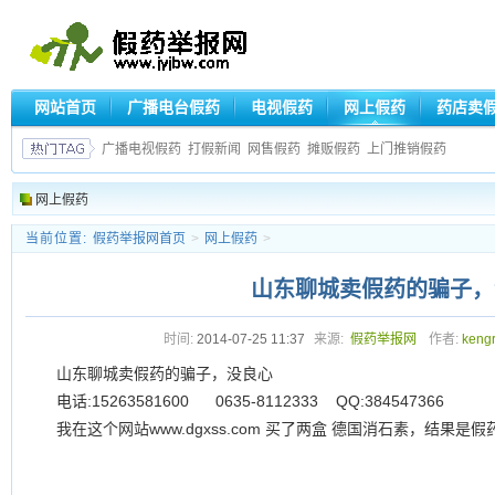
网站首页
广播电台假药
电视假药
网上假药
药店卖
广播电视假药
打假新闻
网售假药
摊贩假药
上门推销假药
网上假药
当前位置:
假药举报网首页
>
网上假药
>
山东聊城卖假药的骗子，
时间:
2014-07-25 11:37
来源:
假药举报网
作者:
keng
山东聊城卖假药的骗子，没良心
电话:15263581600 0635-8112333 QQ:384547366
我在这个网站www.dgxss.com 买了两盒 德国消石素，结果是