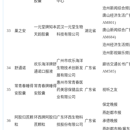
胶囊
中心
沧州新闻综合频道
唐山经济生活广播(
AM801)
一元堂牌知本
武汉一元堂生物
唐山新闻综合广播(
33
巢之安
湖北省
天韵胶囊
科技有限公司
AM684)
沧州经济生活频道
沧州影视娱乐频道
广州市欢乐海洋
欢乐海洋牌舒
廊坊交通长书广播(
34
舒通诺
生物技术创新发
广东省
通诺口服液
AM585)
展有限公司
惠州市常青春医
常青春睡得
常青春牌睡得
35
药美容保健品实
广东省
视听之友
安胶囊
安胶囊
业有限公司
保定晚报
燕赵都市报
阿胶归芪颗
环西牌阿胶归
广东环西生物科
36
广东省
承德晚报
粒
芪颗粒
技股份有限公司
燕赵都市报(冀东