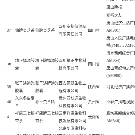
唐山晚报
视听之友
唐山经济生活广播(
四川安都保健品
37
仙牌灵芝茶
仙牌灵芝茶
四川省
AM801)
有限责任公司
唐山人民广播电
播(FM95.5 AM80
衡水新闻综合广播(
精正福源胶
精正牌福源胶
四川精正生物科
AM954)
38
四川省
囊
囊
技有限公司
唐山曹妃甸之声
(AM900)
张子述迪光
张子述牌迪光
西安康健生物工
39
陕西省
河北经济广播(FM1
胶囊
胶囊
程有限公司
久久冬虫夏
贵州四博连生物
40
补王虫草精
贵州省
邯郸广播电视报
草
科技有限公司
祥康三七银
祥康牌三七银
云南祥康生物科
廊坊新闻综合频道(
41
云南省
杏茶
杏茶
技发展有限公司
AM846)
北京华卫康科技