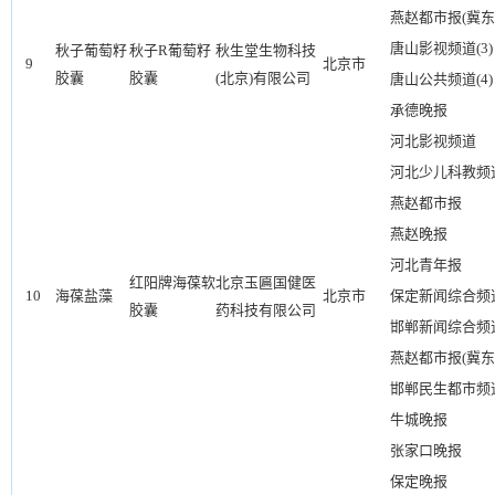
燕赵都市报(冀东
唐山影视频道(3)
秋子葡萄籽
秋子R葡萄籽
秋生堂生物科技
9
北京市
胶囊
胶囊
(北京)有限公司
唐山公共频道(4)
承德晚报
河北影视频道
河北少儿科教频
燕赵都市报
燕赵晚报
河北青年报
红阳牌海葆软
北京玉匾国健医
10
海葆盐藻
北京市
保定新闻综合频道
胶囊
药科技有限公司
邯郸新闻综合频
燕赵都市报(冀东
邯郸民生都市频
牛城晚报
张家口晚报
保定晚报