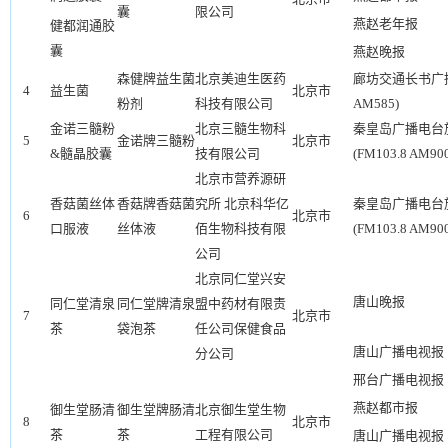
囊
限公司
燕赵老年报
健都润通胶
囊
燕赵晚报
森健牌益生菌
北京美迪生医药
廊坊交通长书广播(
4
益生菌
北京市
粉剂
科技有限公司
AM585)
金诺三髓粉
北京三髓生物科
秦皇岛广播电台
5
金诺牌三髓粉
北京市
&髓晶胶囊
技有限公司
(FM103.8 AM90
北京市营养源研
香菇菌丝体
香菇牌香菇菌
究所 北京科华亿
秦皇岛广播电台
6
北京市
口服液
丝体液
佰生物科技有限
(FM103.8 AM90
公司
北京同仁堂兴安
唐山晚报
同仁堂清泉
同仁堂牌清泉
盟中药材有限责
7
北京市
茶
袋泡茶
任公司保健食品
唐山广播电视报
分公司
邢台广播电视报
燕赵都市报
御生堂肠清
御生堂牌肠清
北京御生堂生物
8
北京市
茶
茶
工程有限公司
唐山广播电视报