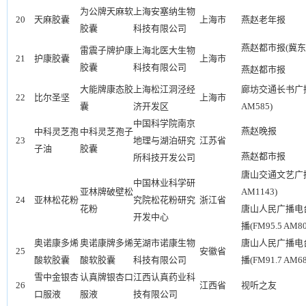
为公牌天麻软
上海安塞纳生物
20
天麻胶囊
上海市
燕赵老年报
胶囊
科技有限公司
燕赵都市报(冀东
雷震子牌护康
上海北医大生物
21
护康胶囊
上海市
胶囊
科技有限公司
燕赵都市报
大能牌康态胶
上海松江洞泾经
廊坊交通长书广播(
22
比尔圣坚
上海市
囊
济开发区
AM585)
中国科学院南京
燕赵晚报
中科灵芝孢
中科灵芝孢子
23
地理与湖泊研究
江苏省
子油
胶囊
燕赵都市报
所科技开发公司
唐山交通文艺广播(
中国林业科学研
亚林牌破壁松
AM1143)
24
亚林松花粉
究院松花粉研究
浙江省
花粉
唐山人民广播电
开发中心
播(FM95.5 AM80
奥诺康多烯
奥诺康牌多烯
芜湖市诺康生物
唐山人民广播电
25
安徽省
酸软胶囊
酸软胶囊
科技有限公司
播(FM91.7 AM68
雪中金银杏
认真牌银杏口
江西认真药业科
26
江西省
视听之友
口服液
服液
技有限公司