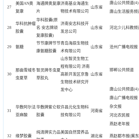
唐山公共频道(4)
美国AN奥
海通牌奥复康
济南基业海通生
27
山东省
复康
片
物技术有限公司
唐山生活服务频道
华科胶囊(原
华科抗肿瘤
济南安志科技开
28
名:安志牌顽
山东省
河北少儿科教频
胶囊
发总公司
复康胶囊)
节节康牌节节
青岛海辰生物技
29
氨糖
山东省
沧州广播电视报
康氨糖胶囊
术有限公司
山东智灵生物工
程有限公司 济南
邯郸公共频道
那曲雪域冬
智灵牌冬虫夏
30
高新开发区京鲁
山东省
虫夏草
草胶丸
生物技术研究开
唐山公共频道(4)
发中心
唐山广播电视报
杂文报
华敷阿尔法
华敷牌紫仑软
许昌元化生物科
31
河南省
亚麻酸
胶囊
技有限公司
河北农民报
燕赵老年报
纯清牌实力品
美国自然营养品
32
缘梦胶囊
湖北省
燕赵都市报(冀东