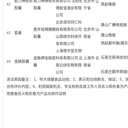
蚁力神依欣
蚁力神牌依欣
有限公司 沈阳长
北京市 辽
42
燕赵晚报
胶囊
胶囊
港蚁宝酒业有限
宁省
公司
北京清华同仁科
唐山广播电视报
更年轻牌康酮
技有限责任公司
北京市 山
43
爱巢
唐山晚报
胶囊
山西靖华科技开
西省
燕赵都市报(冀东
发有限公司
上海德丰堂生物
石家庄新闻综合频
金脉牌金脉胶
科技有限公司 云
上海市 云
44
金脉胶囊
囊
南云绿生物有限
南省
石家庄都市频道(
公司
违法原因备注：
1
、夸大保健食品功效；
2
、表示的功效断言、保证；
3
、
合性评价内容；
4
、利用国家机关、专业机构及其工作人员名义和形象为产
用患者名义和形象为产品功效作证明