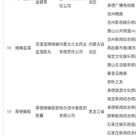
益健茶
治区
承德广播电视报
任公司
沧州晚报
沧州影视娱乐频道
唐山公共频道(4)
沧州新闻综合频道
百藻堂牌维蜂
内蒙古兰太药业
内蒙古自
18
维蜂盐藻
燕赵都市报(冀东
盐藻胶丸
有限责任公司
治区
保定文化娱乐频道
唐山生活服务频道
秦皇岛晚报
视听之友
承德旅游文化频
保定新闻综合频道
承德新闻综合频
厚德牌蜂胶软
哈尔滨中泰医药
19
厚德蜂胶
黑龙江省
胶囊
有限公司
邯郸新闻综合频
石家庄娱乐频道(
石家庄新闻综合频