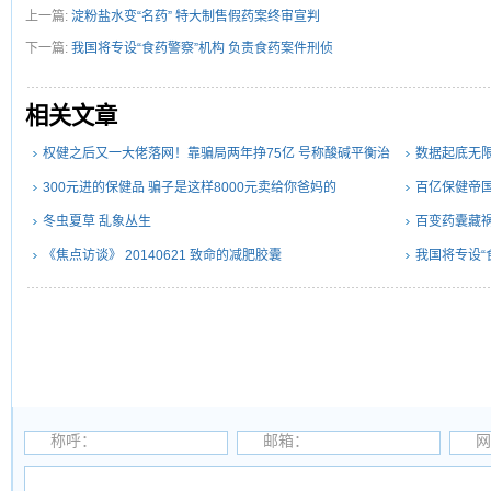
上一篇:
淀粉盐水变“名药” 特大制售假药案终审宣判
下一篇:
我国将专设“食药警察”机构 负责食药案件刑侦
相关文章
权健之后又一大佬落网！靠骗局两年挣75亿 号称酸碱平衡治
数据起底无
百病
300元进的保健品 骗子是这样8000元卖给你爸妈的
百亿保健帝
冬虫夏草 乱象丛生
百变药囊藏祸
《焦点访谈》 20140621 致命的减肥胶囊
我国将专设“
称呼：
邮箱：
网