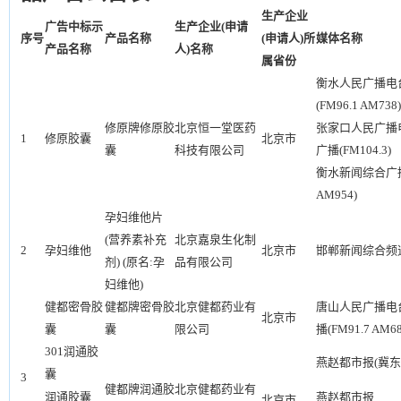
生产企业
广告中标示
生产企业(申请
序号
产品名称
(申请人)所
媒体名称
产品名称
人)名称
属省份
衡水人民广播电
(FM96.1 AM738)
修原牌修原胶
北京恒一堂医药
张家口人民广播
1
修原胶囊
北京市
囊
科技有限公司
广播(FM104.3)
衡水新闻综合广播(
AM954)
孕妇维他片
(营养素补充
北京嘉泉生化制
2
孕妇维他
北京市
邯郸新闻综合频
剂) (原名:孕
品有限公司
妇维他)
健都密骨胶
健都牌密骨胶
北京健都药业有
唐山人民广播电
北京市
囊
囊
限公司
播(FM91.7 AM68
301润通胶
燕赵都市报(冀东
囊
3
健都牌润通胶
北京健都药业有
润通胶囊
燕赵都市报
北京市