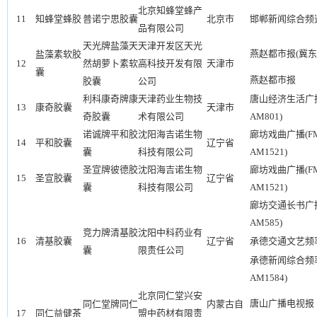
北京知蜂堂蜂产
11
知蜂堂蜂胶
普诺宁思胶囊
北京市
邯郸新闻综合频
品有限公司
天光牌盐藻天
天津开发区天光
燕赵都市报(冀东
盐藻素软胶
12
然胡萝卜素软
高科技开发有限
天津市
囊
燕赵都市报
胶囊
公司
利科康奇牌康
天津药业生物技
唐山经济生活广播(
13
康奇胶囊
天津市
奇胶囊
术有限公司
AM801)
诺诚牌平和胶
沈阳海吉诺生物
廊坊戏曲广播(FM
14
平和胶囊
辽宁省
囊
科技有限公司
AM1521)
圣宣牌彼德胶
沈阳海吉诺生物
廊坊戏曲广播(FM
15
圣宣胶囊
辽宁省
囊
科技有限公司
AM1521)
廊坊交通长书广播(
AM585)
竞力牌清基胶
沈阳中科药业有
16
清基胶囊
辽宁省
承德交通文艺频率(
囊
限责任公司
承德新闻综合频率(
AM1584)
北京同仁堂兴安
唐山广播电视报
同仁堂牌同仁
内蒙古自
17
同仁益健茶
盟中药材有限责