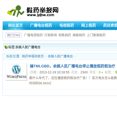
网站首页
广播电台假药
电视假药
网上假药
药店卖
广播电视假药
打假新闻
网售假药
摊贩假药
上门推销假药
标签:余姚人民广播电台
当前位置:
假药举报网首页
>
余姚人民广播电台
>
操TMLGBD，余姚人民广播电台停止播放假药假治疗
日期：
2013-12-19 10:18:55
点击：
2343
评论：
0 »
标签：
都什么年代了，还在播放假药假治疗广告！！官方电台怎么能数1
时间的96.6KHZ